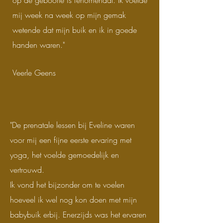
op de geboorte is fenomenaal. Ik voelde
mij week na week op mijn gemak
wetende dat mijn buik en ik in goede
handen waren."
Veerle Geens
"De prenatale lessen bij Eveline waren
voor mij een fijne eerste ervaring met
yoga, het voelde gemoedelijk en
vertrouwd.
Ik vond het bijzonder om te voelen
hoeveel ik wel nog kon doen met mijn
babybuik erbij. Enerzijds was het ervaren