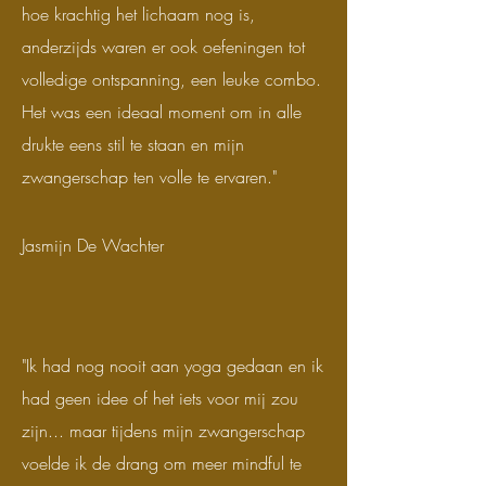
hoe krachtig het lichaam nog is,
anderzijds waren er ook oefeningen tot
volledige ontspanning, een leuke combo.
Het was een ideaal moment om in alle
drukte eens stil te staan en mijn
zwangerschap ten volle te ervaren."
Jasmijn De Wachter
"Ik had nog nooit aan yoga gedaan en ik
had geen idee of het iets voor mij zou
zijn... maar tijdens mijn zwangerschap
voelde ik de drang om meer mindful te