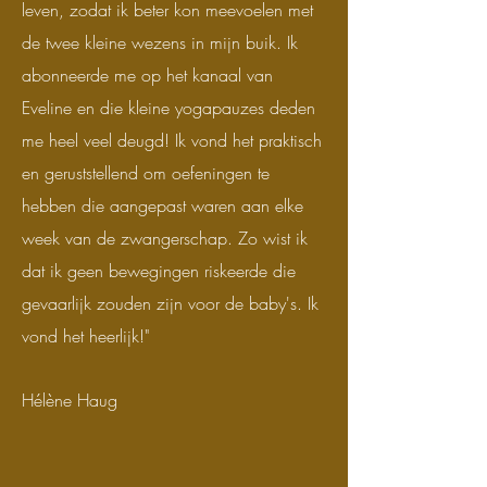
leven, zodat ik beter kon meevoelen met
de twee kleine wezens in mijn buik. Ik
abonneerde me op het kanaal van
Eveline en die kleine yogapauzes deden
me heel veel deugd! Ik vond het praktisch
en geruststellend om oefeningen te
hebben die aangepast waren aan elke
week van de zwangerschap. Zo wist ik
dat ik geen bewegingen riskeerde die
gevaarlijk zouden zijn voor de baby's. Ik
vond het heerlijk!"
Hélène Haug