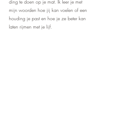
ding te doen op je mat. Ik leer je met
mijn woorden hoe jij kan voelen of een
houding je past en hoe je ze beter kan
laten rijmen met je lijf.
ik heb chronische
klachten, is yoga een
goed idee dan?
Absoluut. Bij het merendeel van
chronische klachten zien we een
disbalans tussen de stressassen in je
lichaam. Yoga herstelt die balans en
helpt op die manier om de oorzaak van
je problematiek aan te pakken.
Daarbovenop verweef ik mijn