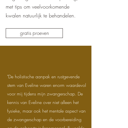
met tips om veelvoorkomende
kwalen natuurlijk te behandelen.
gratis proeven
"De holistische aanpak en rustgevende
stem van Eveline waren enorm waardevol
voor mij tijdens mijn zwangerschap. De
kennis van Eveline over niet alleen het
fysieke, maar ook het mentale aspect van
de zwangerschap en de voorbereiding