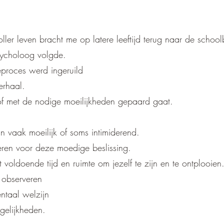
ller leven bracht me op latere leeftijd terug naar de schoo
psycholoog volgde.
eproces werd ingeruild
erhaal.
 of met de nodige moeilijkheden gepaard gaat.
 vaak moeilijk of soms intimiderend.
eren voor deze moedige beslissing.
voldoende tijd en ruimte om jezelf te zijn en te ontplooien
e observeren
ntaal welzijn
gelijkheden.