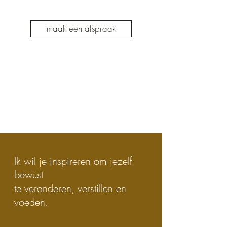
maak een afspraak
Ik geef om eenvoud en
natuur,
om puurheid en vrijheid.
Ik wil je inspireren om jezelf
bewust
te veranderen, verstillen en
voeden.