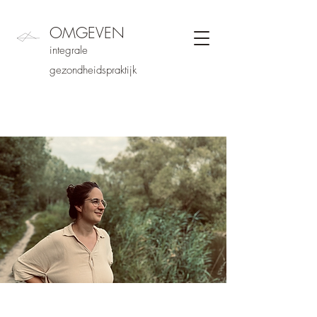
OMGEVEN
integrale
gezondheidspraktijk
Ik geef om eenvoud en natuur,